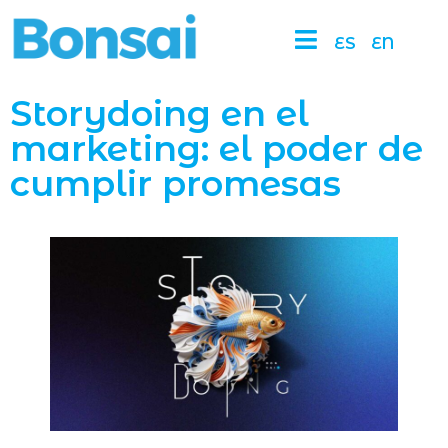
ES
EN
Storydoing en el
marketing: el poder de
cumplir promesas